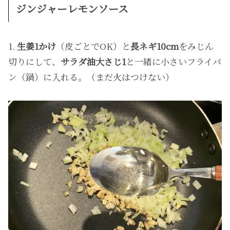
ジンジャーレモンソース
1.
生姜1かけ
（皮ごとでOK）と
長ネギ10cm
をみじん
切りにして、
サラダ油大さじ1
と一緒に小さいフライパ
ン（鍋）に入れる。（まだ火はつけない）