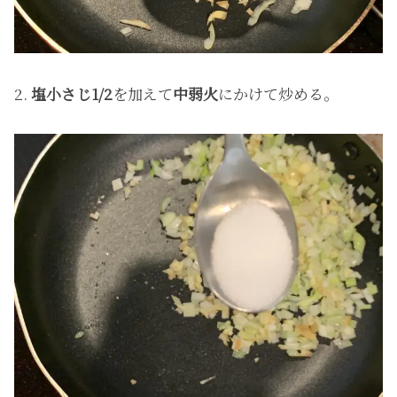
2.
塩小さじ1/2
を加えて
中弱火
にかけて炒める。