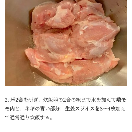
2.
米2合
を研ぎ、炊飯器の2合の線まで水を加えて
鶏モ
モ肉
と、
ネギの青い部分
、
生姜スライスを3〜4枚
加え
て通常通り炊飯する。