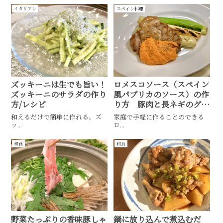
イタリアン
スペイン料理
ズッキーニは生でも旨い！
ロメスコソース（スペイン
ズッキーニのサラダの作り
風パプリカのソース）の作
方/レシピ
り方 豚肉と長ネギのグリ
ルの作り方/レシピ
和えるだけで簡単に作れる、ズ
家庭で手軽に作ることのできる
ッ...
ロ...
和食
和食
野菜たっぷりの香味豚しゃ
鍋に放り込んで煮込むだ