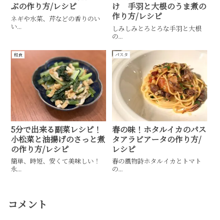
ぶの作り方/レシピ
け 手羽と大根のうま煮の
作り方/レシピ
ネギや水菜、芹などの香りのい
い...
しみしみとろとろな手羽と大根
の...
和食
パスタ
5分で出来る副菜レシピ！
春の味！ホタルイカのパス
小松菜と油揚げのさっと煮
タアラビアータの作り方/
の作り方/レシピ
レシピ
簡単、時短、安くて美味しい！
春の風物詩ホタルイカとトマト
永...
の...
コメント