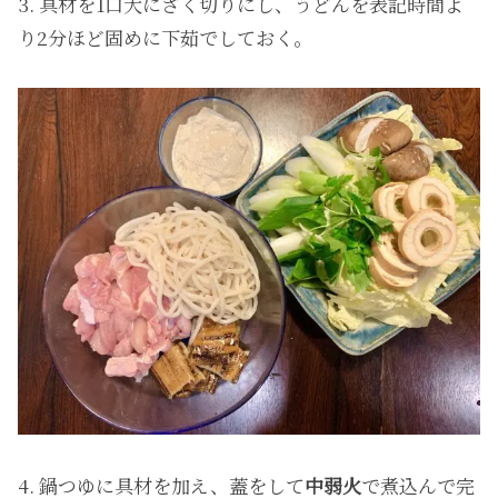
3. 具材を1口大にざく切りにし、うどんを表記時間よ
り2分ほど固めに下茹でしておく。
4. 鍋つゆに具材を加え、蓋をして
中弱火
で煮込んで完