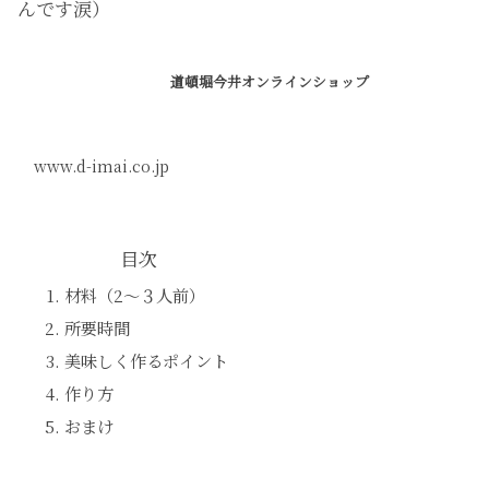
んです涙）
道頓堀今井オンラインショップ
www.d-imai.co.jp
目次
材料（2〜３人前）
所要時間
美味しく作るポイント
作り方
おまけ