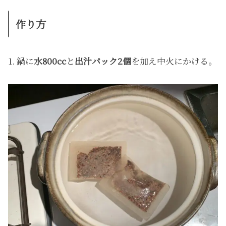
作り方
1. 鍋に
水800cc
と
出汁パック2個
を加え中火にかける。