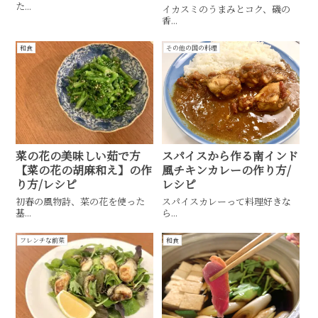
た...
イカスミのうまみとコク、磯の
香...
和食
その他の国の料理
菜の花の美味しい茹で方
スパイスから作る南インド
【菜の花の胡麻和え】の作
風チキンカレーの作り方/
り方/レシピ
レシピ
初春の風物詩、菜の花を使った
スパイスカレーって料理好きな
基...
ら...
フレンチな前菜
和食