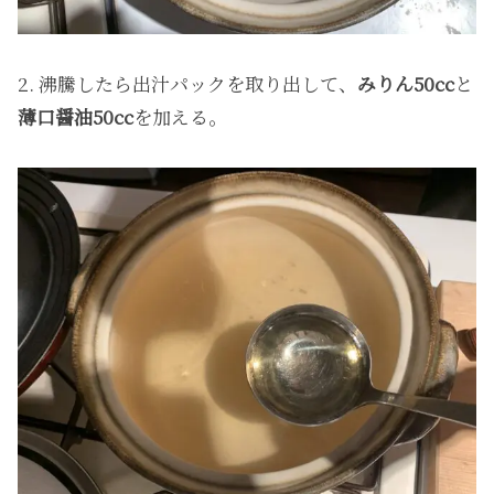
2. 沸騰したら出汁パックを取り出して、
みりん50cc
と
薄口醤油50cc
を加える。