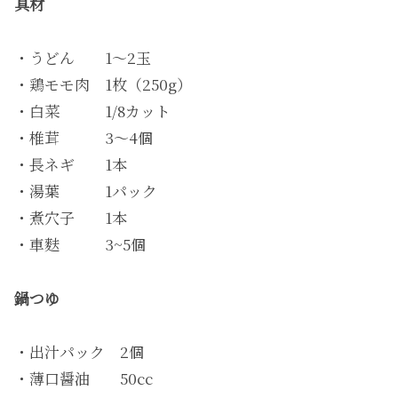
具材
・うどん 1〜2玉
・鶏モモ肉 1枚（250g）
・白菜 1/8カット
・椎茸 3〜4個
・長ネギ 1本
・湯葉 1パック
・煮穴子 1本
・車麩 3~5個
鍋つゆ
・出汁パック 2個
・薄口醤油 50cc