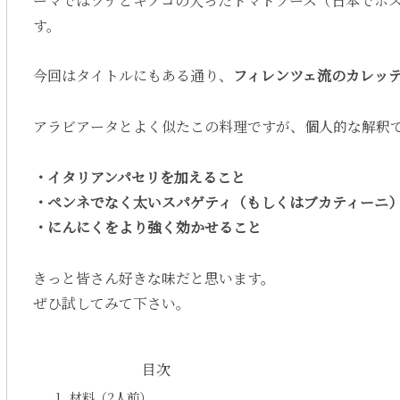
ーマではツナとキノコの入ったトマトソース（日本でボ
す。
今回はタイトルにもある通り、
フィレンツェ流のカレッ
アラビアータとよく似たこの料理ですが、個人的な解釈
・イタリアンパセリを加えること
・ペンネでなく太いスパゲティ（もしくはブカティーニ
・にんにくをより強く効かせること
きっと皆さん好きな味だと思います。
ぜひ試してみて下さい。
目次
材料（2人前）