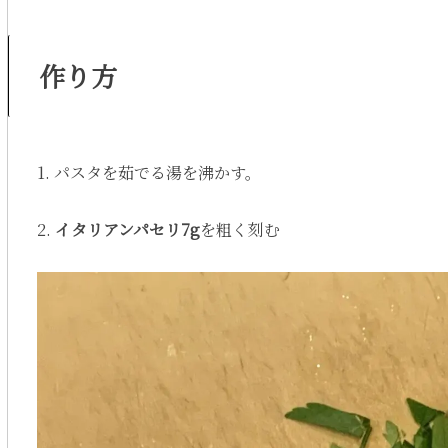
作り方
1. パスタを茹でる湯を沸かす。
2.
イタリアンパセリ7g
を粗く刻む