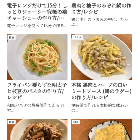
電子レンジだけで15分！し
鶏肉と柚子のみぞれ鍋の作
っとりジューシー究極の鶏
り方/レシピ
チャーシューの作り方/レ
鶏と出汁のうまみの中に、たっ
シピ
ぷ...
電子レンジを使って15分で作る...
和食
パスタ
フライパン要らずな明太子
本格 鶏肉とハーブの白い
と枝豆のパスタの作り方/
ミートソース (鶏のラグー)
レシピ
の作り方/レシピ
和風パスタの最高傑作である明
短時間で作れる本格的な味わい
太...
の...
和食
和食