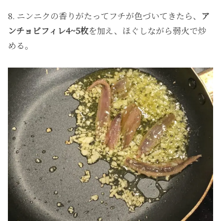
8. ニンニクの香りがたってフチが色づいてきたら、
ア
ンチョビフィレ4~5枚
を加え、ほぐしながら弱火で炒
める。