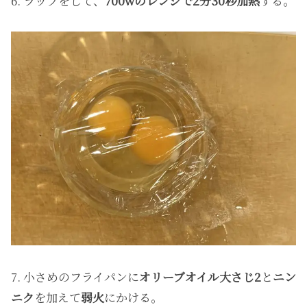
6. ラップをして、
700wのレンジで2分30秒加熱
する。
7. 小さめのフライパンに
オリーブオイル大さじ2
と
ニン
ニク
を加えて
弱火
にかける。