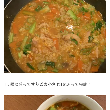
11. 器に盛って
すりごま小さじ1
をふって完成！