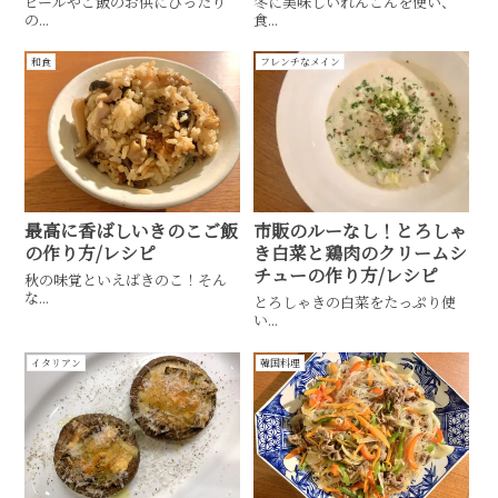
ビールやご飯のお供にぴったり
冬に美味しいれんこんを使い、
の...
食...
和食
フレンチなメイン
最高に香ばしいきのこご飯
市販のルーなし！とろしゃ
の作り方/レシピ
き白菜と鶏肉のクリームシ
チューの作り方/レシピ
秋の味覚といえばきのこ！そん
な...
とろしゃきの白菜をたっぷり使
い...
イタリアン
韓国料理