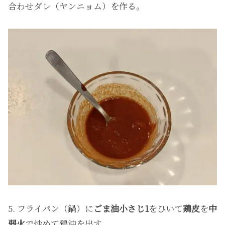
合わせダレ（ヤンニョム）を作る。
5. フライパン（鍋）に
ごま油小さじ1
をひいて
鶏皮
を
中
弱火
で炒めて鶏油を出す。