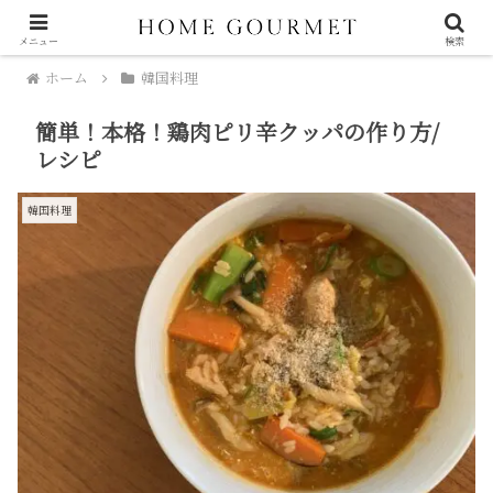
メニュー
検索
ホーム
韓国料理
簡単！本格！鶏肉ピリ辛クッパの作り方/
レシピ
韓国料理