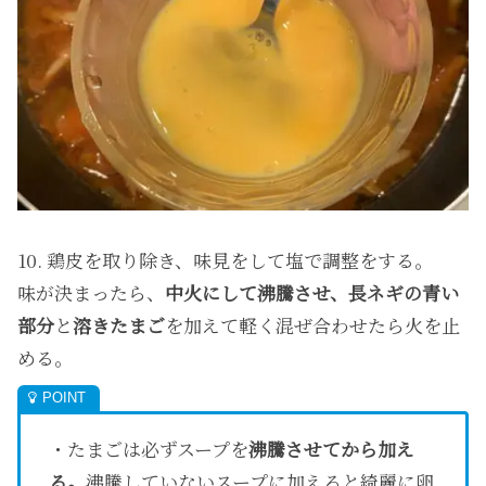
10. 鶏皮を取り除き、味見をして塩で調整をする。
味が決まったら、
中火にして沸騰させ、長ネギの青い
部分
と
溶きたまご
を加えて軽く混ぜ合わせたら火を止
める。
・たまごは必ずスープを
沸騰させてから加え
る。
沸騰していないスープに加えると綺麗に卵