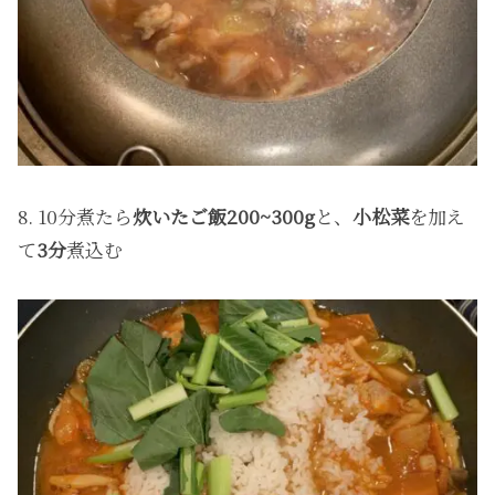
8. 10分煮たら
炊いたご飯200~300g
と、
小松菜
を加え
て
3分
煮込む