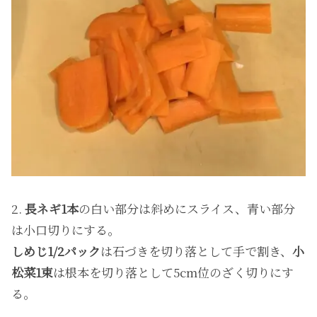
2.
長ネギ1本
の白い部分は斜めにスライス、青い部分
は小口切りにする。
しめじ1/2パック
は石づきを切り落として手で割き、
小
松菜1束
は根本を切り落として5cm位のざく切りにす
る。