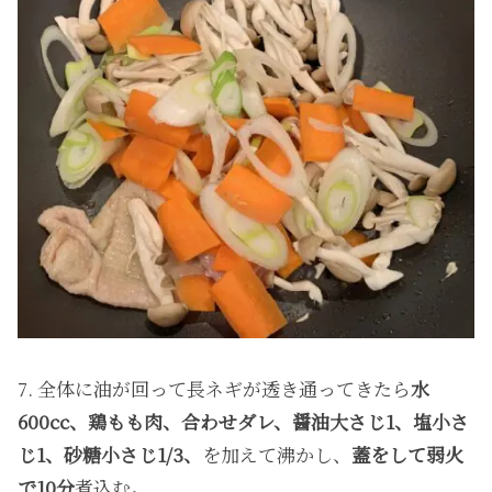
7. 全体に油が回って長ネギが透き通ってきたら
水
600cc、鶏もも肉、合わせダレ、醤油大さじ1、塩小さ
じ1、砂糖小さじ1/3、
を加えて沸かし、
蓋をして弱火
で10分
煮込む。