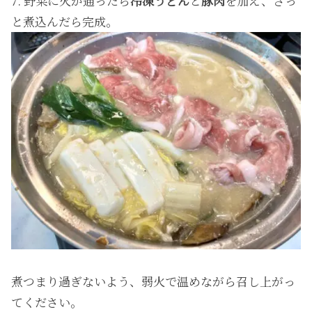
7. 野菜に火が通ったら
冷凍うどん
と
豚肉
を加え、さっ
と煮込んだら完成。
煮つまり過ぎないよう、弱火で温めながら召し上がっ
てください。