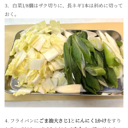
3．白菜1/8個はザク切りに、長ネギ1本は斜めに切って
おく。
4. フライパンに
ごま油大さじ1
と
にんにく1かけ
をすり