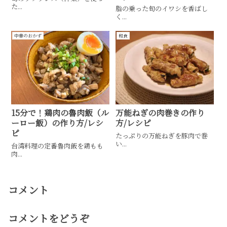
た...
脂の乗った旬のイワシを香ばし
く...
中華のおかず
和食
15分で！鶏肉の魯肉飯（ル
万能ねぎの肉巻きの作り
ーロー飯）の作り方/レシ
方/レシピ
ピ
たっぷりの万能ねぎを豚肉で巻
い...
台湾料理の定番魯肉飯を鶏もも
肉...
コメント
コメントをどうぞ