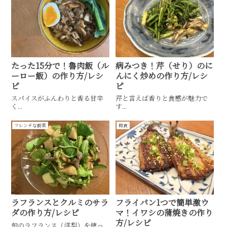
たった15分で！魯肉飯（ル
病みつき！芹（せり）のに
ーロー飯）の作り方/レシ
んにく炒めの作り方/レシ
ピ
ピ
スパイスがふんわりと香る甘辛
芹と言えば香りと食感が魅力で
く...
す...
フレンチな前菜
和食
ラフランスとクルミのサラ
フライパン1つで簡単激ウ
ダの作り方/レシピ
マ！イワシの蒲焼きの作り
方/レシピ
旬のラフランス（洋梨）を使っ