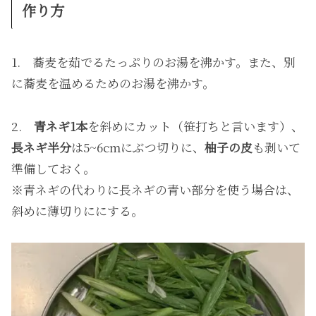
作り方
1. 蕎麦を茹でるたっぷりのお湯を沸かす。また、別
に蕎麦を温めるためのお湯を沸かす。
2.
青ネギ1本
を斜めにカット（笹打ちと言います）、
長ネギ半分
は5~6cmにぶつ切りに、
柚子の皮
も剥いて
準備しておく。
※青ネギの代わりに長ネギの青い部分を使う場合は、
斜めに薄切りににする。