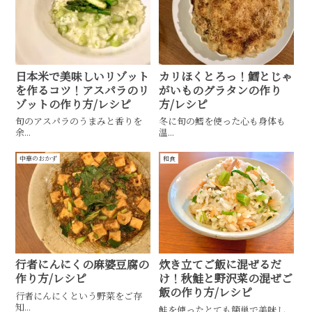
日本米で美味しいリゾット
カリほくとろっ！鱈とじゃ
を作るコツ！アスパラのリ
がいものグラタンの作り
ゾットの作り方/レシピ
方/レシピ
旬のアスパラのうまみと香りを
冬に旬の鱈を使った心も身体も
余...
温...
中華のおかず
和食
行者にんにくの麻婆豆腐の
炊き立てご飯に混ぜるだ
作り方/レシピ
け！秋鮭と野沢菜の混ぜご
飯の作り方/レシピ
行者にんにくという野菜をご存
知...
鮭を使ったとても簡単で美味し