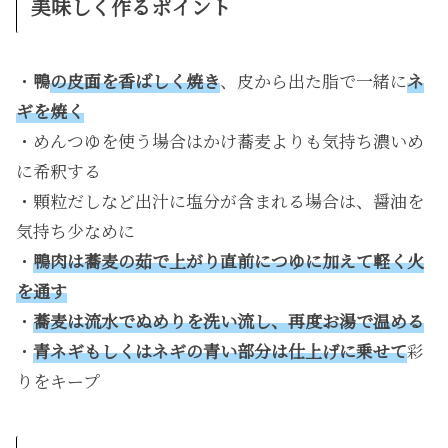
美味しく作るポイント
・
鴨
の皮面を香ばしく焼き
、皮から出た脂で一緒に
ネ
ギを焼く
・めんつゆを使う場合はかけ蕎麦よりも気持ち濃いめ
に希釈する
・顆粒だしなど出汁に塩分が含まれる場合は、醤油を
気持ち少なめに
・
鴨肉は蕎麦の茹で上がり直前につゆに加え
て
軽く火
を通す
・
蕎麦は流水でぬめりを洗い流し、再度お湯で温める
・
青ネギもしくはネギの青い部分は仕上げに乗せて
彩
りをキープ