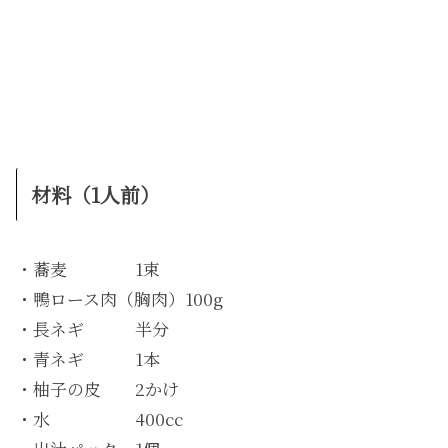
材料（1人前）
・蕎麦 1束
・鴨ロース肉（胸肉）100g
・長ネギ 半分
・青ネギ 1本
・柚子の皮 2かけ
・水 400cc