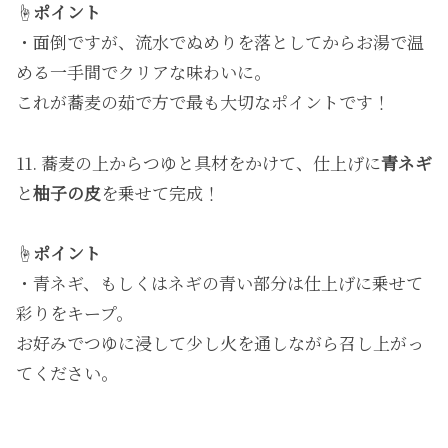
☝️
ポイント
・面倒ですが、流水でぬめりを落としてからお湯で温
める一手間でクリアな味わいに。
これが蕎麦の茹で方で最も大切なポイントです！
11. 蕎麦の上からつゆと具材をかけて、仕上げに
青ネギ
と
柚子の皮
を乗せて完成！
☝️
ポイント
・青ネギ、もしくはネギの青い部分は仕上げに乗せて
彩りをキープ。
お好みでつゆに浸して少し火を通しながら召し上がっ
てください。