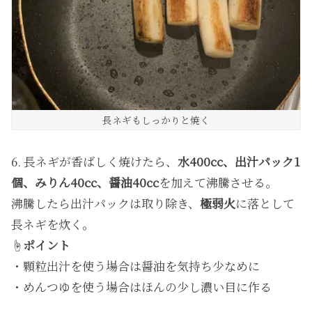
長ネギもしっかりと焼く
6. 長ネギが香ばしく焼けたら、
水400cc、出汁パック1
個、みりん40cc、醤油40cc
を加えて沸騰させる。
沸騰したら出汁パックは取り除き、
極弱火
に落として
長ネギを炊く。
☝️
ポイント
・顆粒出汁を使う場合は醤油を気持ち少なめに
・めんつゆを使う場合はほんの少し濃い目に作る