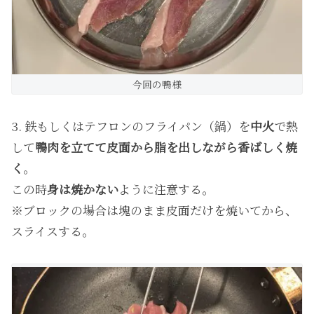
今回の鴨様
3. 鉄もしくはテフロンのフライパン（鍋）を
中火
で熱
して
鴨肉を立てて皮面から脂を出しながら香ばしく焼
く
。
この時
身は焼かない
ように注意する。
※ブロックの場合は塊のまま皮面だけを焼いてから、
スライスする。