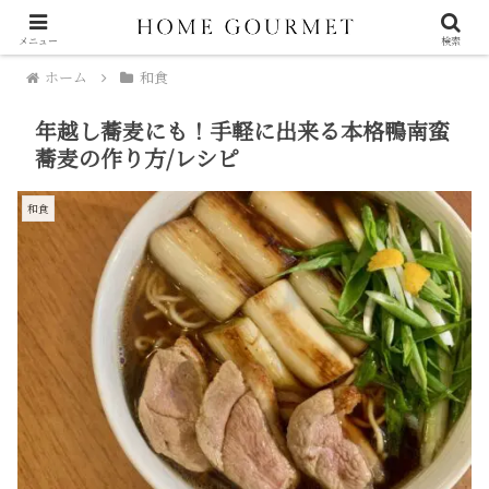
メニュー
検索
ホーム
和食
年越し蕎麦にも！手軽に出来る本格鴨南蛮
蕎麦の作り方/レシピ
和食